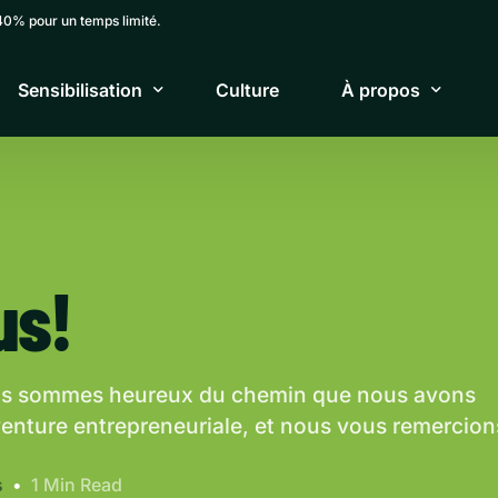
40% pour un temps limité.
Sensibilisation
Culture
À propos
Parcours de sensibilisation
À propos de nous
Exercice des couvertures de Kairos
Actualités
us!
Formation sur les réalités autochtones
Prendre contact
Webinaires
Demande de service
us sommes heureux du chemin que nous avons
enture entrepreneuriale, et nous vous remercion
s
1 Min Read