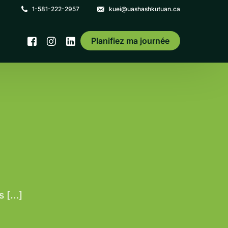
1-581-222-2957
kuei@uashashkutuan.ca
Planifiez ma journée
s […]