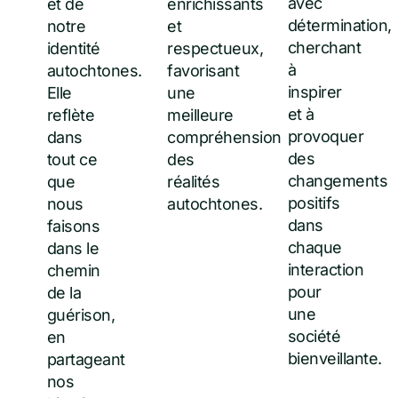
avec
et de
enrichissants
détermination,
notre
et
cherchant
identité
respectueux,
à
autochtones.
favorisant
inspirer
Elle
une
et à
reflète
meilleure
provoquer
dans
compréhension
des
tout ce
des
changements
que
réalités
positifs
nous
autochtones.
dans
faisons
chaque
dans le
interaction
chemin
pour
de la
une
guérison,
société
en
bienveillante.
partageant
nos