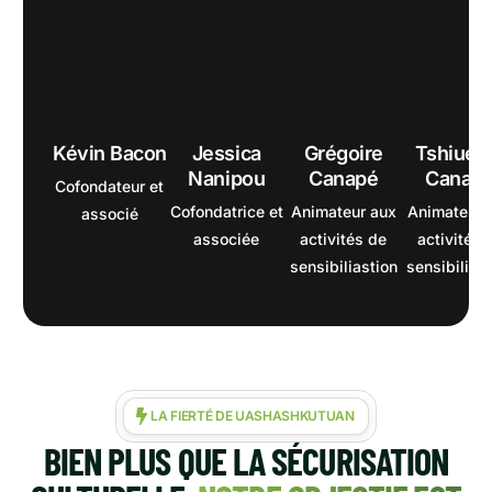
Kévin Bacon
Jessica
Grégoire
Tshiuet
Nanipou
Canapé
Canap
Cofondateur et
Cofondatrice et
Animateur aux
Animateur 
associé
associée
activités de
activités 
sensibiliastion
sensibilisa
LA FIERTÉ DE UASHASHKUTUAN
BIEN PLUS QUE LA SÉCURISATION