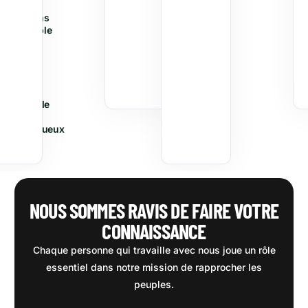
nous
œuvrons
ensemble
à
créer
une
société
plus
équitable
et
respectueux
pour
tous.
NOUS SOMMES RAVIS DE FAIRE VOTRE
CONNAISSANCE
Chaque personne qui travaille avec nous joue un rôle
essentiel dans notre mission de rapprocher les
peuples.